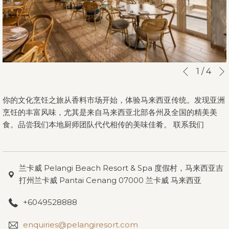
幻
点
1
/
4
先前
灯
击
片
以
你的文化烹饪之旅从香料市场开始，体验马来西亚传统。发现亚洲
放
下
烹饪的丰富风味，尤其是来自马来西亚北部各州及全国的精美美
映
链
食。品尝我们本地厨师团队代代相传的美味佳肴。 联系我们
控
接
制
将
按
更
兰卡威 Pelangi Beach Resort & Spa 度假村，马来西亚吉
钮
新
打州兰卡威 Pantai Cenang 07000 兰卡威 马来西亚
上
面
+6049528888
的
内
enquiries@pelangiresort.com